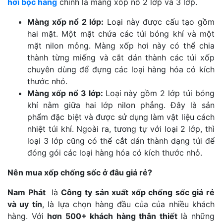
hơi bọc hàng
chính là màng xốp nổ 2 lớp và 3 lớp.
Màng xốp nổ 2 lớp:
Loại này được cấu tạo gồm
hai mặt. Một mặt chứa các túi bóng khí và một
mặt nilon mỏng. Màng xốp hơi này có thể chia
thành từng miếng và cắt dán thành các túi xốp
chuyên dùng để đựng các loại hàng hóa có kích
thước nhỏ.
Màng xốp nổ 3 lớp:
Loại này gồm 2 lớp túi bóng
khí nằm giữa hai lớp nilon phẳng. Đây là sản
phẩm đặc biệt và được sử dụng làm vật liệu cách
nhiệt túi khí. Ngoài ra, tương tự với loại 2 lớp, thì
loại 3 lớp cũng có thể cắt dán thành dạng túi để
đóng gói các loại hàng hóa có kích thước nhỏ.
Nên mua xốp chống sốc ở đâu giá rẻ?
Nam Phát
là
Công ty sản xuất xốp chống sốc giá rẻ
và uy tín
, là lựa chọn hàng đầu của của nhiều khách
hàng. Với
hơn 500+ khách hàng thân thiết
là những