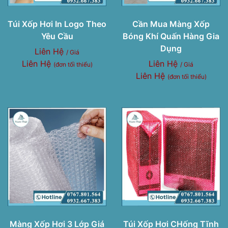
Túi Xốp Hơi In Logo Theo
Cần Mua Màng Xốp
Yêu Cầu
Bóng Khí Quấn Hàng Gia
Dụng
Liên Hệ
/ Giá
Liên Hệ
Liên Hệ
(đơn tối thiểu)
/ Giá
Liên Hệ
(đơn tối thiểu)
Màng Xốp Hơi 3 Lớp Giá
Túi Xốp Hơi CHống Tĩnh