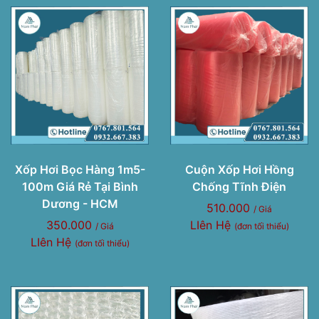
Xốp Hơi Bọc Hàng 1m5-
Cuộn Xốp Hơi Hồng
100m Giá Rẻ Tại Bình
Chống Tĩnh Điện
Dương - HCM
510.000
/ Giá
350.000
LIên Hệ
/ Giá
(đơn tối thiểu)
LIên Hệ
(đơn tối thiểu)