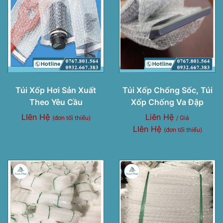
Túi Xốp Hơi Sản Xuất
Túi Xốp Chống Sốc, Túi
Theo Yêu Cầu
Xốp Chống Va Đập
LIên Hệ
Liên Hệ
(đơn tối thiểu)
/ Giá
LIên Hệ
(đơn tối thiểu)