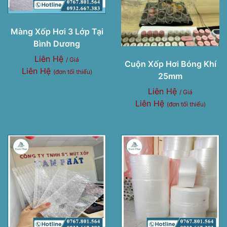
Màng Xốp Hơi 3 Lớp Tại
Bình Dương
Liên Hệ
/ Giá
Cuộn Xốp Hơi Bóng Khí
Liên Hệ
(đơn tối thiểu)
25mm
Liên Hệ
/ Giá
Liên Hệ
(đơn tối thiểu)