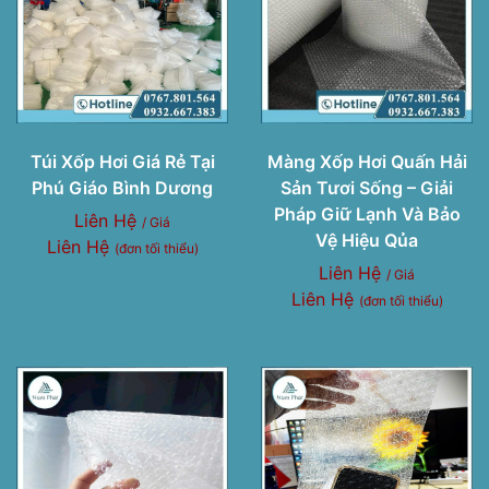
Túi Xốp Hơi Giá Rẻ Tại
Màng Xốp Hơi Quấn Hải
Phú Giáo Bình Dương
Sản Tươi Sống – Giải
Pháp Giữ Lạnh Và Bảo
Liên Hệ
/ Giá
Vệ Hiệu Qủa
Liên Hệ
(đơn tối thiểu)
Liên Hệ
/ Giá
Liên Hệ
(đơn tối thiểu)