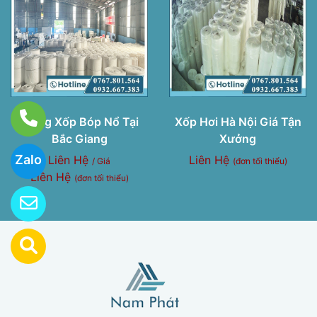
Màng Xốp Bóp Nổ Tại
Xốp Hơi Hà Nội Giá Tận
Bắc Giang
Xưởng
Zalo
Liên Hệ
Liên Hệ
/ Giá
(đơn tối thiểu)
Liên Hệ
(đơn tối thiểu)