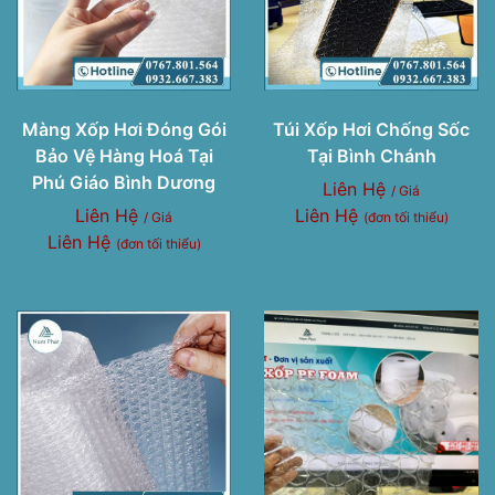
Màng Xốp Hơi Đóng Gói
Túi Xốp Hơi Chống Sốc
Bảo Vệ Hàng Hoá Tại
Tại Bình Chánh
Phú Giáo Bình Dương
Liên Hệ
/ Giá
Liên Hệ
Liên Hệ
/ Giá
(đơn tối thiểu)
Liên Hệ
(đơn tối thiểu)