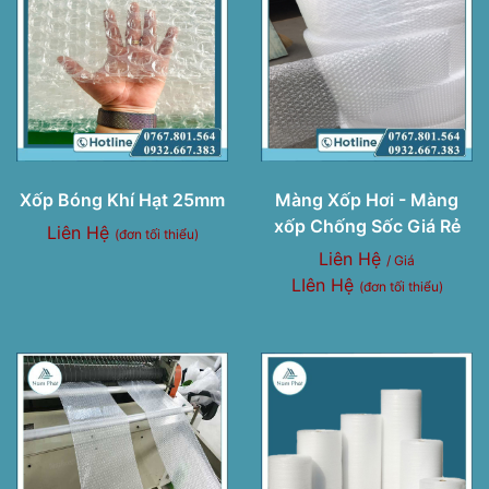
Xốp Bóng Khí Hạt 25mm
Màng Xốp Hơi - Màng
xốp Chống Sốc Giá Rẻ
Liên Hệ
(đơn tối thiểu)
Liên Hệ
/ Giá
LIên Hệ
(đơn tối thiểu)