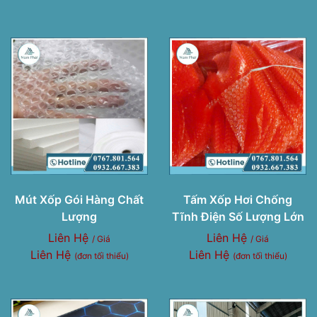
Mút Xốp Gói Hàng Chất
Tấm Xốp Hơi Chống
Lượng
Tĩnh Điện Số Lượng Lớn
Liên Hệ
Liên Hệ
/ Giá
/ Giá
Liên Hệ
Liên Hệ
(đơn tối thiểu)
(đơn tối thiểu)