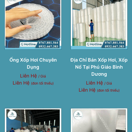
Ống Xốp Hơi Chuyên
Địa Chỉ Bán Xốp Hơi, Xốp
Dụng
Nổ Tại Phú Giáo Bình
Dương
Liên Hệ
/ Giá
Liên Hệ
Liên Hệ
(đơn tối thiểu)
/ Giá
Liên Hệ
(đơn tối thiểu)