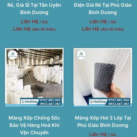
Rẻ, Giá Sỉ Tại Tân Uyên
Điện Giá Rẻ Tại Phú Giáo
Bình Dương
Bình Dương
Liên Hệ
Liên Hệ
/ Giá
/ Giá
Liên Hệ
Liên Hệ
(đơn tối thiểu)
(đơn tối thiểu)
Màng Xốp Chống Sốc
Màng Xốp Hơi 3 Lớp Tại
Bảo Vệ Hàng Hoá Khi
Phú Giáo Bình Dương
Vận Chuyển
Liên Hệ
/ Giá