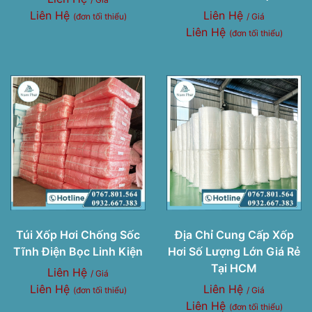
Liên Hệ
Liên Hệ
(đơn tối thiểu)
/ Giá
Liên Hệ
(đơn tối thiểu)
Túi Xốp Hơi Chống Sốc
Địa Chỉ Cung Cấp Xốp
Tĩnh Điện Bọc Linh Kiện
Hơi Số Lượng Lớn Giá Rẻ
Tại HCM
Liên Hệ
/ Giá
Liên Hệ
Liên Hệ
(đơn tối thiểu)
/ Giá
Liên Hệ
(đơn tối thiểu)