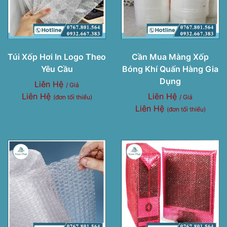
Túi Xốp Hơi In Logo Theo
Cần Mua Màng Xốp
Yêu Cầu
Bóng Khí Quấn Hàng Gia
Dụng
Liên Hệ
/ Giá
Liên Hệ
Liên Hệ
(đơn tối thiểu)
/ Giá
Liên Hệ
(đơn tối thiểu)