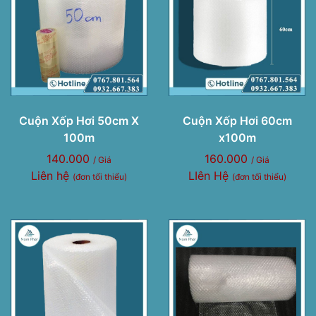
Cuộn Xốp Hơi 50cm X
Cuộn Xốp Hơi 60cm
100m
x100m
140.000
160.000
/ Giá
/ Giá
Liên hệ
LIên Hệ
(đơn tối thiểu)
(đơn tối thiểu)