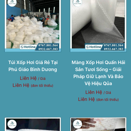
Túi Xốp Hơi Giá Rẻ Tại
Màng Xốp Hơi Quấn Hải
Phú Giáo Bình Dương
Sản Tươi Sống – Giải
Pháp Giữ Lạnh Và Bảo
Liên Hệ
/ Giá
Vệ Hiệu Qủa
Liên Hệ
(đơn tối thiểu)
Liên Hệ
/ Giá
Liên Hệ
(đơn tối thiểu)