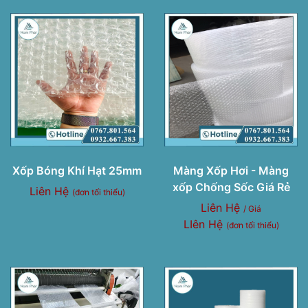
Xốp Bóng Khí Hạt 25mm
Màng Xốp Hơi - Màng
xốp Chống Sốc Giá Rẻ
Liên Hệ
(đơn tối thiểu)
Liên Hệ
/ Giá
LIên Hệ
(đơn tối thiểu)