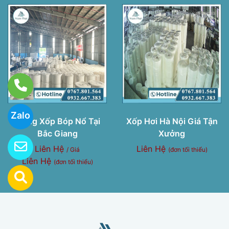
Zalo
Màng Xốp Bóp Nổ Tại
Xốp Hơi Hà Nội Giá Tận
Bắc Giang
Xưởng
Liên Hệ
Liên Hệ
/ Giá
(đơn tối thiểu)
Liên Hệ
(đơn tối thiểu)