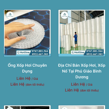
Ống Xốp Hơi Chuyên
Địa Chỉ Bán Xốp Hơi, Xốp
Dụng
Nổ Tại Phú Giáo Bình
Dương
Liên Hệ
/ Giá
Liên Hệ
Liên Hệ
(đơn tối thiểu)
/ Giá
Liên Hệ
(đơn tối thiểu)