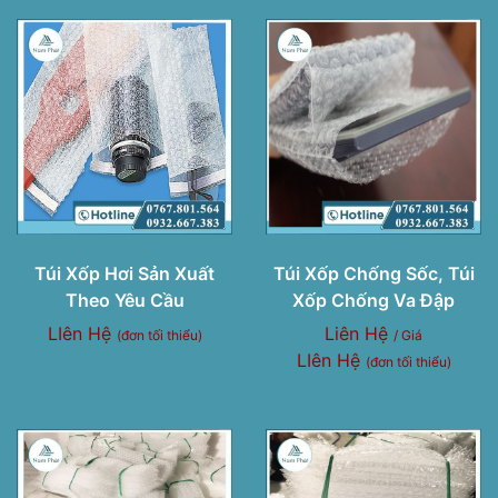
Túi Xốp Hơi Sản Xuất
Túi Xốp Chống Sốc, Túi
Theo Yêu Cầu
Xốp Chống Va Đập
LIên Hệ
Liên Hệ
(đơn tối thiểu)
/ Giá
LIên Hệ
(đơn tối thiểu)