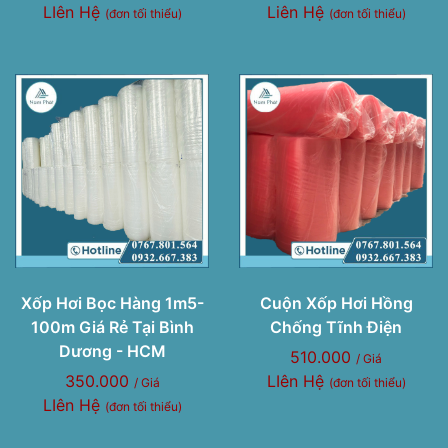
LIên Hệ
Liên Hệ
(đơn tối thiểu)
(đơn tối thiểu)
Xốp Hơi Bọc Hàng 1m5-
Cuộn Xốp Hơi Hồng
100m Giá Rẻ Tại Bình
Chống Tĩnh Điện
Dương - HCM
510.000
/ Giá
350.000
LIên Hệ
/ Giá
(đơn tối thiểu)
LIên Hệ
(đơn tối thiểu)