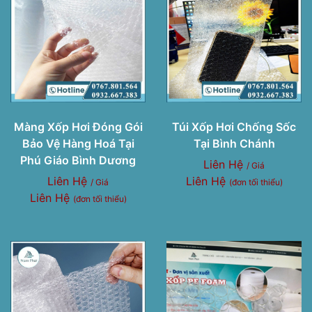
Màng Xốp Hơi Đóng Gói
Túi Xốp Hơi Chống Sốc
Bảo Vệ Hàng Hoá Tại
Tại Bình Chánh
Phú Giáo Bình Dương
Liên Hệ
/ Giá
Liên Hệ
Liên Hệ
/ Giá
(đơn tối thiểu)
Liên Hệ
(đơn tối thiểu)