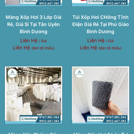
Màng Xốp Hơi 3 Lớp Giá
Túi Xốp Hơi CHống Tĩnh
Rẻ, Giá Sỉ Tại Tân Uyên
Điện Giá Rẻ Tại Phú Giáo
Bình Dương
Bình Dương
Liên Hệ
Liên Hệ
/ Giá
/ Giá
Liên Hệ
Liên Hệ
(đơn tối thiểu)
(đơn tối thiểu)