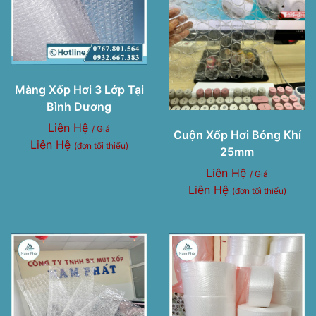
Màng Xốp Hơi 3 Lớp Tại
Bình Dương
Liên Hệ
/ Giá
Cuộn Xốp Hơi Bóng Khí
Liên Hệ
(đơn tối thiểu)
25mm
Liên Hệ
/ Giá
Liên Hệ
(đơn tối thiểu)