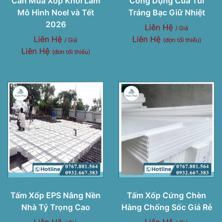
Cần Mua Xốp Khối Làm
Công Dụng Của Túi
Mô Hình Noel và Tết
Tráng Bạc Giữ Nhiệt
2026
Liên Hệ
/ Giá
Liên Hệ
Liên Hệ
/ Giá
(đơn tối thiểu)
Liên Hệ
(đơn tối thiểu)
Tấm Xốp EPS Nâng Nền
Tấm Xốp Cứng Chèn
Nhà Tỷ Trọng Cao
Hàng Chống Sốc Giá Rẻ
Liên Hệ
Liên Hệ