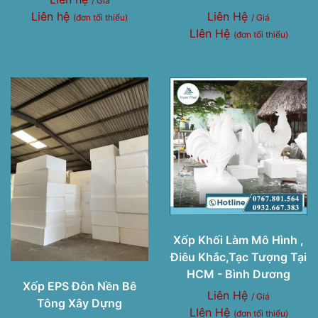
/ Giá
Liên hệ
Liên Hệ
(đơn tối thiểu)
/ Giá
LIên Hệ
(đơn tối thiểu)
Xốp Khối Làm Mô Hình ,
Điêu Khắc,Tạc Tượng Tại
HCM - Bình Dương
Xốp EPS Đôn Nền Bê
Liên Hệ
/ Giá
Tông Xây Dựng
LIên Hệ
(đơn tối thiểu)