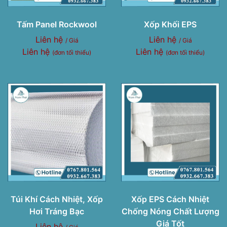
Tấm Panel Rockwool
Xốp Khối EPS
Liên hệ
Liên hệ
/ Giá
/ Giá
Liên hệ
Liên hệ
(đơn tối thiểu)
(đơn tối thiểu)
Túi Khí Cách Nhiệt, Xốp
Xốp EPS Cách Nhiệt
Hơi Tráng Bạc
Chống Nóng Chất Lượng
Giá Tốt
Liên hệ