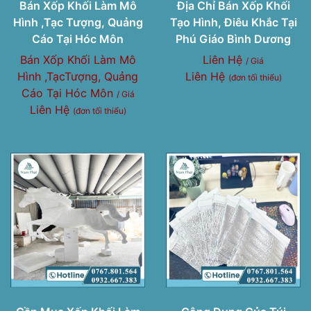
Bán Xốp Khối Làm Mô
Địa Chỉ Bán Xốp Khối
Hình ,Tạc Tượng, Quảng
Tạo Hình, Điêu Khắc Tại
Cáo Tại Hóc Môn
Phú Giáo Bình Dương
Bán Xốp Khối Làm Mô
Liên Hệ
/ Giá
Hình ,TạcTượng, Quảng
Liên Hệ
(đơn tối thiểu)
Cáo Tại Hóc Môn
/ Giá
Liên Hệ
(đơn tối thiểu)